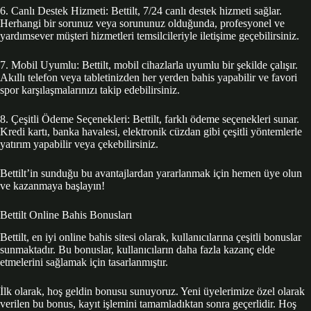
6. Canlı Destek Hizmeti: Bettilt, 7/24 canlı destek hizmeti sağlar.
Herhangi bir sorunuz veya sorununuz olduğunda, profesyonel ve
yardımsever müşteri hizmetleri temsilcileriyle iletişime geçebilirsiniz.
7. Mobil Uyumlu: Bettilt, mobil cihazlarla uyumlu bir şekilde çalışır.
Akıllı telefon veya tabletinizden her yerden bahis yapabilir ve favori
spor karşılaşmalarınızı takip edebilirsiniz.
8. Çeşitli Ödeme Seçenekleri: Bettilt, farklı ödeme seçenekleri sunar.
Kredi kartı, banka havalesi, elektronik cüzdan gibi çeşitli yöntemlerle
yatırım yapabilir veya çekebilirsiniz.
Bettilt’in sunduğu bu avantajlardan yararlanmak için hemen üye olun
ve kazanmaya başlayın!
Bettilt Online Bahis Bonusları
Bettilt, en iyi online bahis sitesi olarak, kullanıcılarına çeşitli bonuslar
sunmaktadır. Bu bonuslar, kullanıcıların daha fazla kazanç elde
etmelerini sağlamak için tasarlanmıştır.
İlk olarak, hoş geldin bonusu sunuyoruz. Yeni üyelerimize özel olarak
verilen bu bonus, kayıt işlemini tamamladıktan sonra geçerlidir. Hoş