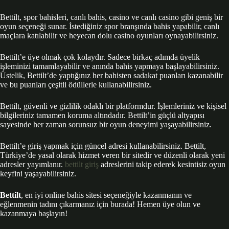
Bettilt, spor bahisleri, canlı bahis, casino ve canlı casino gibi geniş bir
oyun seçeneği sunar. İstediğiniz spor branşında bahis yapabilir, canlı
maçlara katılabilir ve heyecan dolu casino oyunları oynayabilirsiniz.
Bettilt’e üye olmak çok kolaydır. Sadece birkaç adımda üyelik
işleminizi tamamlayabilir ve anında bahis yapmaya başlayabilirsiniz.
Üstelik, Bettilt’de yaptığınız her bahisten sadakat puanları kazanabilir
ve bu puanları çeşitli ödüllerle kullanabilirsiniz.
Bettilt, güvenli ve gizlilik odaklı bir platformdur. İşlemleriniz ve kişisel
bilgileriniz tamamen koruma altındadır. Bettilt’in güçlü altyapısı
sayesinde her zaman sorunsuz bir oyun deneyimi yaşayabilirsiniz.
Bettilt’e giriş yapmak için güncel adresi kullanabilirsiniz. Bettilt,
Türkiye’de yasal olarak hizmet veren bir sitedir ve düzenli olarak yeni
adresler yayımlanır.
bettilt giriş
adreslerini takip ederek kesintisiz oyun
keyfini yaşayabilirsiniz.
Bettilt
, en iyi online bahis sitesi seçeneğiyle kazanmanın ve
eğlenmenin tadını çıkarmanız için burada! Hemen üye olun ve
kazanmaya başlayın!