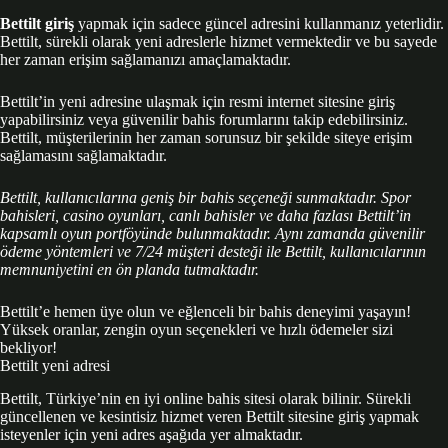
Bettilt giriş
yapmak için sadece güncel adresini kullanmanız yeterlidir.
Bettilt, sürekli olarak yeni adreslerle hizmet vermektedir ve bu sayede
her zaman erişim sağlamanızı amaçlamaktadır.
Bettilt’in yeni adresine ulaşmak için resmi internet sitesine giriş
yapabilirsiniz veya güvenilir bahis forumlarını takip edebilirsiniz.
Bettilt, müşterilerinin her zaman sorunsuz bir şekilde siteye erişim
sağlamasını sağlamaktadır.
Bettilt, kullanıcılarına geniş bir bahis seçeneği sunmaktadır. Spor
bahisleri, casino oyunları, canlı bahisler ve daha fazlası Bettilt’in
kapsamlı oyun portföyünde bulunmaktadır. Aynı zamanda güvenilir
ödeme yöntemleri ve 7/24 müşteri desteği ile Bettilt, kullanıcılarının
memnuniyetini en ön planda tutmaktadır.
Bettilt’e hemen üye olun ve eğlenceli bir bahis deneyimi yaşayın!
Yüksek oranlar, zengin oyun seçenekleri ve hızlı ödemeler sizi
bekliyor!
Bettilt yeni adresi
Bettilt, Türkiye’nin en iyi online bahis sitesi olarak bilinir. Sürekli
güncellenen ve kesintisiz hizmet veren Bettilt sitesine giriş yapmak
isteyenler için yeni adres aşağıda yer almaktadır.