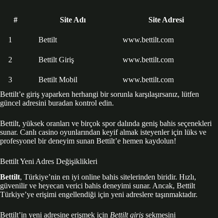
#
Site Adı
Site Adresi
1
Bettilt
www.bettilt.com
2
Bettilt Giriş
www.bettilt.com
3
Bettilt Mobil
www.bettilt.com
Bettilt’e giriş yaparken herhangi bir sorunla karşılaşırsanız, lütfen
güncel adresini buradan kontrol edin.
Bettilt, yüksek oranları ve birçok spor dalında geniş bahis seçenekleri
sunar. Canlı casino oyunlarından keyif almak isteyenler için lüks ve
profesyonel bir deneyim sunan Bettilt’e hemen kaydolun!
Bettilt Yeni Adres Değişiklikleri
Bettilt
, Türkiye’nin en iyi online bahis sitelerinden biridir. Hızlı,
güvenilir ve heyecan verici bahis deneyimi sunar. Ancak, Bettilt
Türkiye’ye erişimi engellendiği için yeni adreslere taşınmaktadır.
Bettilt’in yeni adresine erişmek için
Bettilt giriş
sekmesini