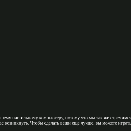
ему настольному компьютеру, потому что мы так же стремимся
с возникнуть. Чтобы сделать вещи еще лучше, вы можете играть