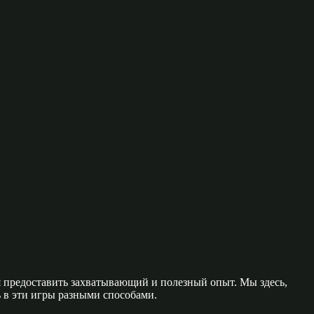
 предоставить захватывающий и полезный опыт. Мы здесь,
 в эти игры разными способами.