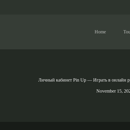
Home
Tou
Личный кабинет Pin Up — Играть в онлайн р
November 15, 20