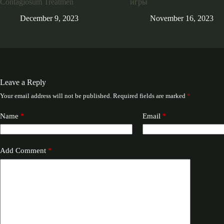
Contagiosum Treatmen
игры
December 9, 2023
November 16, 2023
Leave a Reply
Your email address will not be published.
Required fields are marked
*
Name
*
Email
*
Add Comment
*