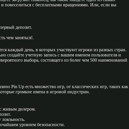
 и повеселиться с бесплатными вращениями. Или, если вы
 первый депозит.
ь чем заняться!.
я каждый день, в которых участвуют игроки из разных стран.
льно создайте учетную запись с вашим именем пользователя и
евероятного выбора, состоящего из более чем 500 наименований
азино Pin Up есть множество игр, от классических игр, таких как
екоторые громкие имена в игровой индустрии.
 с живым дилером.
позит.
 лояльность.
сочайшим уровнем безопасности.