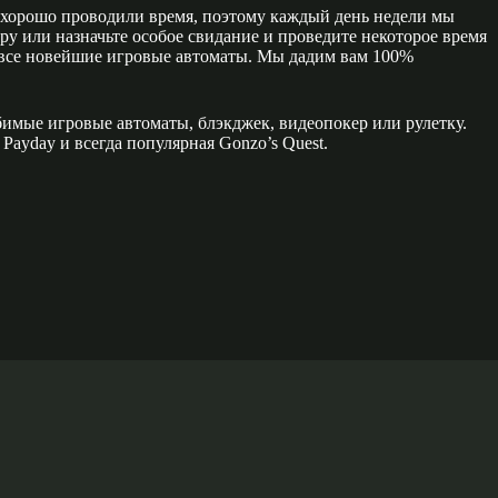
и хорошо проводили время, поэтому каждый день недели мы
у или назначьте особое свидание и проведите некоторое время
я все новейшие игровые автоматы. Мы дадим вам 100%
бимые игровые автоматы, блэкджек, видеопокер или рулетку.
 Payday и всегда популярная Gonzo’s Quest.