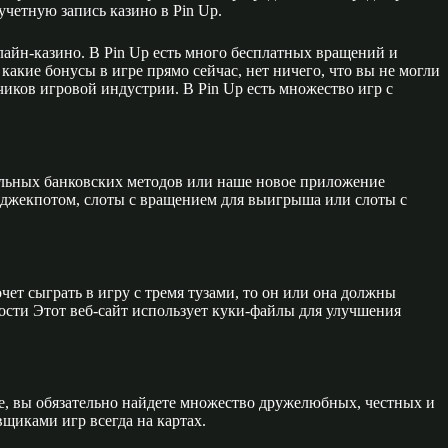
четную запись казино в Pin Up.
айн-казино. В Pin Up есть много бесплатных вращений и
акие бонусы в игре прямо сейчас, нет ничего, что вы не могли
чиков игровой индустрии. В Pin Up есть множество игр с
ительных банковских методов или наше новое приложение
с джекпотом, слоты с вращением для выигрыша или слоты с
ет сыграть в игру с тремя тузами, то он или она должны
ти Этот веб-сайт использует куки-файлы для улучшения
е, вы обязательно найдете множество дружелюбных, честных и
щиками игр всегда на картах.