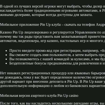
В одной из лучших версий игроки могут выбрать, чтобы дилер 
наслаждаетесь более традиционными игровыми автоматами, в Pin
живыми дилерами, которые всегда доступны для захвата.
Мобильное приложение Pin Up клуба – скачать на телефон Анд
Казино Pin Up лицензировано и регулируется Управлением по а
почему мы так рады представить вам захватывающий приветстве
автоматов, видеопокера, игр казино, настольных игр и многого 
Просто введите промо-код при регистрации, например, «бо
Вы сможете создать имя пользователя, а затем выбрать пр
Вы познакомитесь с нашей командой за кулисами, и мы буд
Бездепозитные бонусы предназначены для развлечения и иг
Нет никаких регистрационных процедур или языковых барьеров, 
не дожидаясь, пока у вас будет определенное количество игровог
другой вариант при внесении депозита в Pin Up. В Pin Up ваше
дополнительную информацию о любом из банковских вариантов 
Мобильная версия азартного клуба Pin Up casino
После того, как вы насладитесь несколькими раундами игры, вы