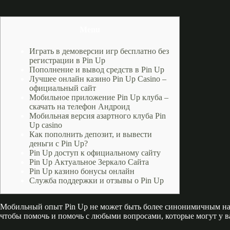
Menu
Играть в демоверсии игр бесплатно без
регистрации в Pin Up
Пополнение и вывод средств в Pin Up
Лучшее онлайн казино Pin Up Casino –
официальный сайт
Мобильное приложение Pin Up клуба –
скачать на телефон Андроид
Мобильная версия азартного клуба Pin
Up casino
Как пополнить депозит, и вывести
деньги с Pin Up?
Pin Up доступ к официальному сайту
Pin Up Актуальное Зеркало Сайта
Pin Up казино бонусы онлайн
Служба поддержки и отзывы о Pin Up
Мобильный опыт Pin Up не может быть более синонимичным наш
чтобы помочь и помочь с любыми вопросами, которые могут у ва