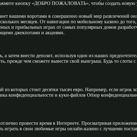
к. Нажмите кнопку «ДОБРО ПОЖАЛОВАТЬ», чтобы создать новую у
танет вашими воротами в совершенно новый мир развлечений онл
кольких месяцев. От навигации по мобильному казино до того, к
улярных и прибыльных играх от самых популярных домов разработ
ающими джекпотами и акциями.
ись, а затем внести депозит, используя один из наших предпочт
ть, прежде чем сможете вывести свой выигрыш. Будь то слоты 
з которых стоит десятки тысяч евро. Например, если игрок хоч
ка конфиденциальности и куки-файлов Обзор конфиденциальнос
м отлично провести время в Интернете. Просматривая приложени
ь играть в свои любимые игры онлайн-казино с лучшими постав