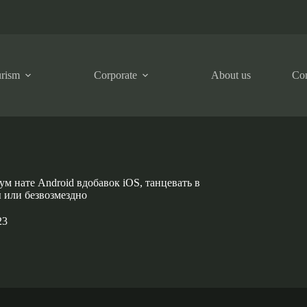
rism
Corporate
About us
Con
м нате Android вдобавок iOS, танцевать в
 или безвозмездно
23