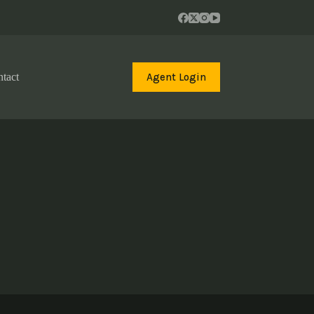
Agent Login
tact